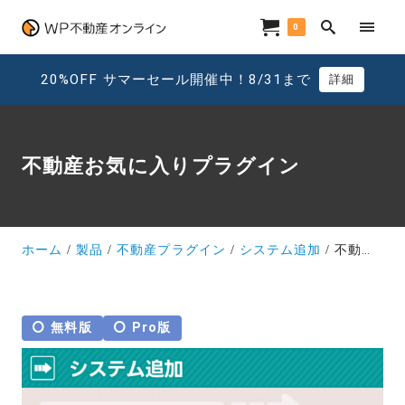
0
20%OFF サマーセール開催中！8/31まで
詳細
不動産お気に入りプラグイン
ホーム
製品
不動産プラグイン
システム追加
不動産お気に入りプラグイン
無料版
Pro版