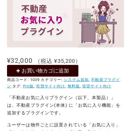
¥
32,000
（税込
¥
35,200
）
お買い物カゴに追加
商品コード:
1039
カテゴリー:
システム追加
,
不動産プラグイ
ン
タグ:
Pro版
,
売買サイト向け
,
無料版
,
賃貸サイト向け
「不動産お気に入りプラグイン（以下、本製品）」
は、不動産プラグイン(本体) に「お気に入り機能」を
追加するプラグインです。
ユーザーは物件ごとに設置されている「お気に入り」