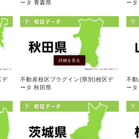
ータ 青森県
ータ
詳細を見る
区デ
不動産校区プラグイン(県別)校区デ
不動
ータ 秋田県
ータ