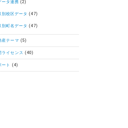
データ連携
(2)
県別校区データ
(47)
県別町名データ
(47)
動産テーマ
(5)
間ライセンス
(40)
ポート
(4)