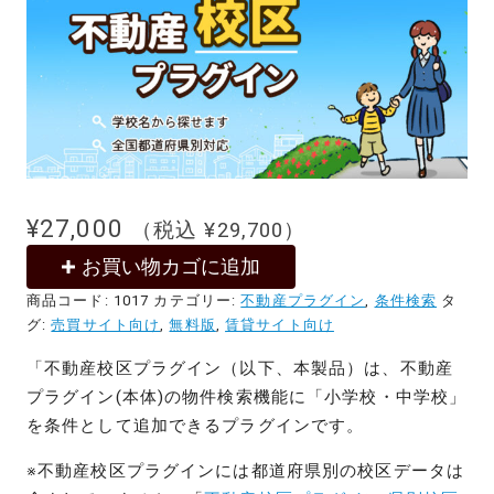
¥
27,000
（税込
¥
29,700
）
お買い物カゴに追加
商品コード:
1017
カテゴリー:
不動産プラグイン
,
条件検索
タ
グ:
売買サイト向け
,
無料版
,
賃貸サイト向け
「不動産校区プラグイン（以下、本製品）は、不動産
プラグイン(本体)の物件検索機能に「小学校・中学校」
を条件として追加できるプラグインです。
※不動産校区プラグインには都道府県別の校区データは