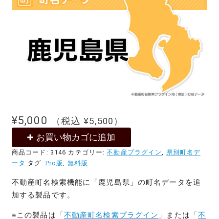
¥
5,000
（税込
¥
5,500
）
お買い物カゴに追加
商品コード:
3146
カテゴリー:
不動産プラグイン
,
県別町名デ
ータ
タグ:
Pro版
,
無料版
不動産町名検索機能に「鹿児島県」の町名データを追
加する製品です。
※この製品は「
不動産町名検索プラグイン
」または「
不