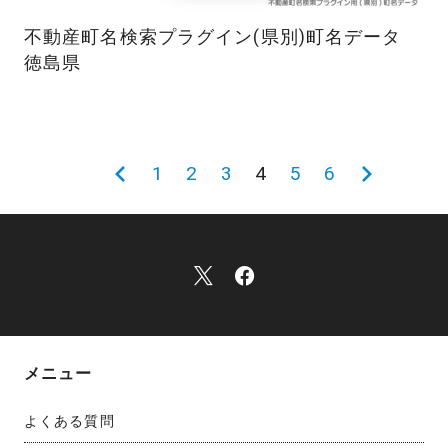
不動産町名検索プラグイン(県別)町名データ
徳島県
1
2
3
4
5
6
メニュー
よくある質問