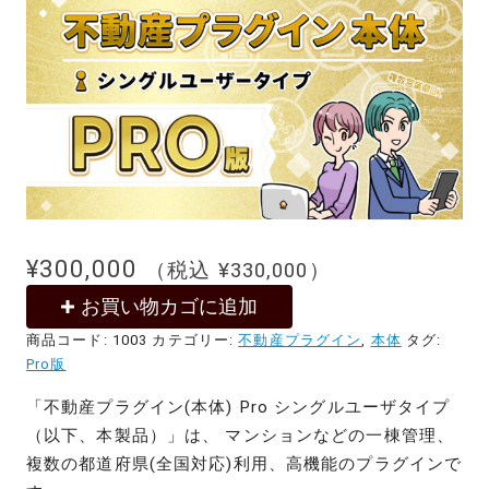
¥
300,000
（税込
¥
330,000
）
お買い物カゴに追加
商品コード:
1003
カテゴリー:
不動産プラグイン
,
本体
タグ:
Pro版
「不動産プラグイン(本体) Pro シングルユーザタイプ
（以下、本製品）」は、 マンションなどの一棟管理、
複数の都道府県(全国対応)利用、高機能のプラグインで