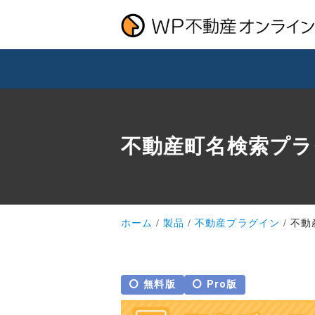
不動産町名検索プラ
ホーム
製品
不動産プラグイン
不動
無料版
Pro版