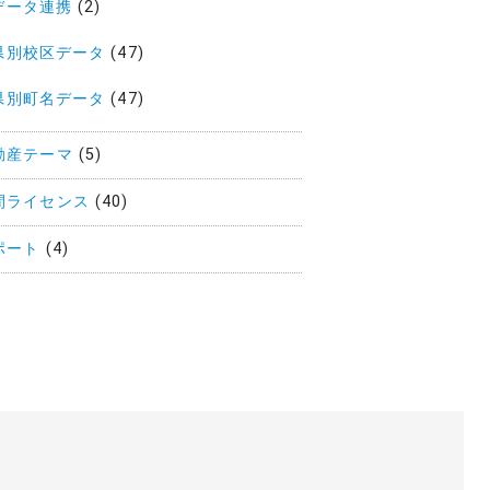
データ連携
(2)
県別校区データ
(47)
県別町名データ
(47)
動産テーマ
(5)
間ライセンス
(40)
ポート
(4)