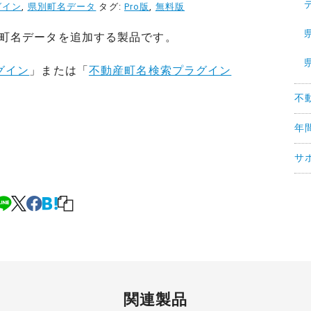
グイン
,
県別町名データ
タグ:
Pro版
,
無料版
町名データを追加する製品です。
グイン
」または「
不動産町名検索プラグイン
不
年
サ
関連製品