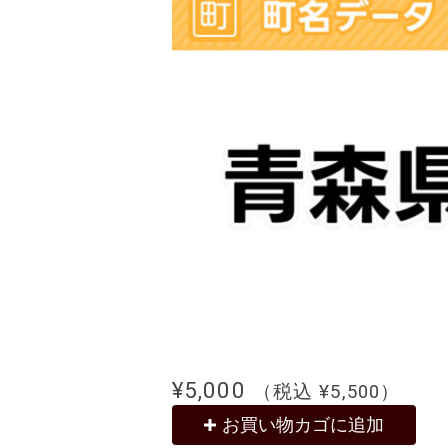
¥
5,000
（税込
¥
5,500
）
お買い物カゴに追加